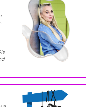
e
n
ie
nd
aus