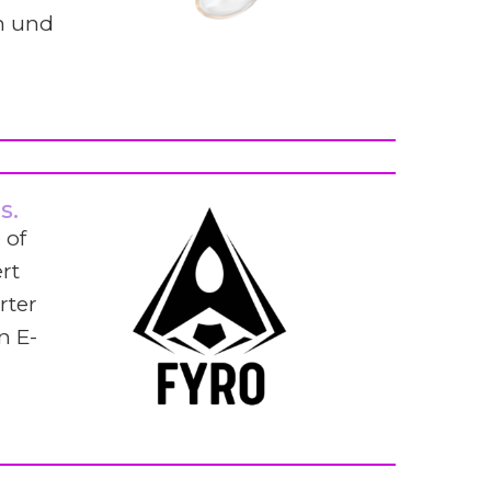
n und
s.
 of
rt
rter
n E-