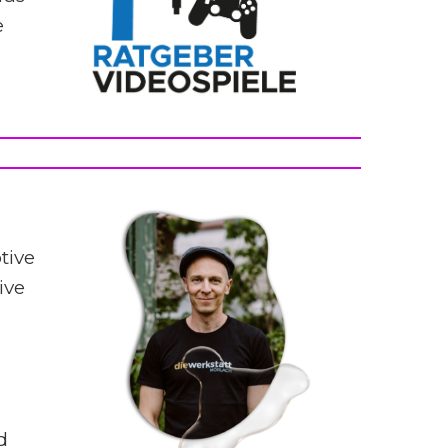
e
tive
ive
d