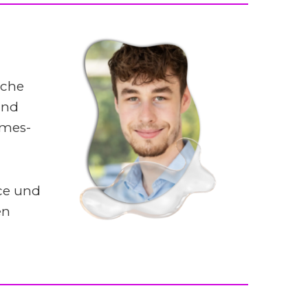
iche
und
ames-
ce und
en