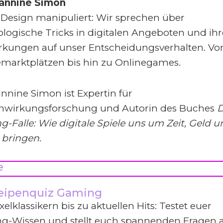
eannine Simon
Design manipuliert: Wir sprechen über
logische Tricks in digitalen Angeboten und ihr
rkungen auf unser Entscheidungsverhalten. Vo
marktplätzen bis hin zu Onlinegames.
annine Simon ist Expertin für
nwirkungsforschung und Autorin des Buches
D
-Falle: Wie digitale Spiele uns um Zeit, Geld u
 bringen
.
e
eipenquiz Gaming
xelklassikern bis zu aktuellen Hits: Testet euer
g-Wissen und stellt euch spannenden Fragen 