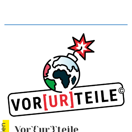
Vor`{`ur`}`teile